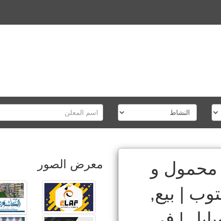
معرض الصور
محمول و
وب | بيع,
ايل | في