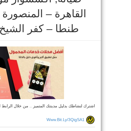
القاهرة – المنصورة 
طنطا – كفر الشيخ 
اشترك لنشاطك بدليل مدينتك المتميز .. من خلال الرابط ال
Www.bit.ly/3QigSA1