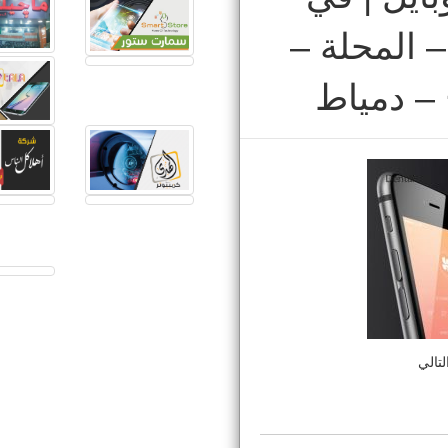
– المحلة –
– دمياط
تالي