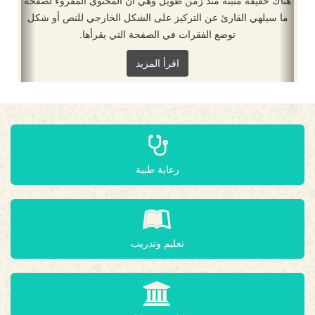
هناك حقيقة مثبتة منذ زمن طويل وهي أن المحتوى المقروء لصفحة
ما سيلهي القارئ عن التركيز على الشكل الخارجي للنص أو شكل
توضع الفقرات في الصفحة التي يقرأها.
اقرأ المزيد
رعاية طبية
تعليم وتدريب