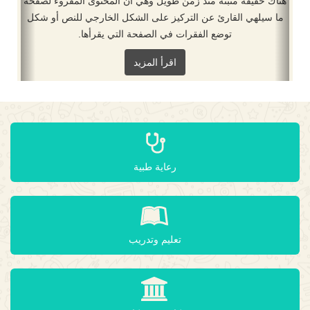
هناك حقيقة مثبتة منذ زمن طويل وهي أن المحتوى المقروء لصفحة
ما سيلهي القارئ عن التركيز على الشكل الخارجي للنص أو شكل
توضع الفقرات في الصفحة التي يقرأها.
اقرأ المزيد
رعاية طبية
تعليم وتدريب