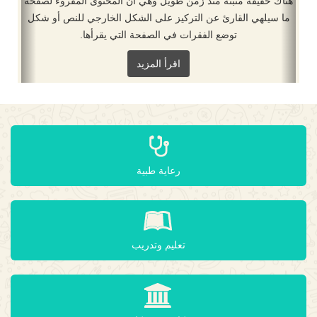
هناك حقيقة مثبتة منذ زمن طويل وهي أن المحتوى المقروء لصفحة
ما سيلهي القارئ عن التركيز على الشكل الخارجي للنص أو شكل
توضع الفقرات في الصفحة التي يقرأها.
اقرأ المزيد
رعاية طبية
تعليم وتدريب