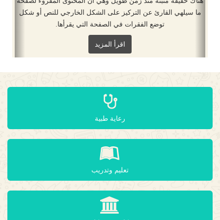
هناك حقيقة مثبتة منذ زمن طويل وهي أن المحتوى المقروء لصفحة
ما سيلهي القارئ عن التركيز على الشكل الخارجي للنص أو شكل
توضع الفقرات في الصفحة التي يقرأها.
اقرأ المزيد
رعاية طبية
تعليم وتدريب