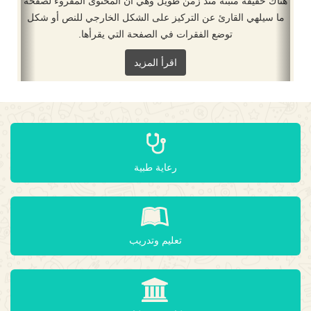
هناك حقيقة مثبتة منذ زمن طويل وهي أن المحتوى المقروء لصفحة
ما سيلهي القارئ عن التركيز على الشكل الخارجي للنص أو شكل
توضع الفقرات في الصفحة التي يقرأها.
اقرأ المزيد
رعاية طبية
تعليم وتدريب