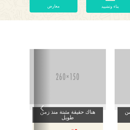
معارض
بناء وتشييد
›
من
هناك حقيقة مثبتة منذ زمن
طويل