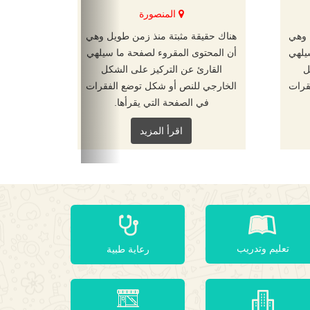
المنصورة
 وهي
هناك حقيقة مثبتة منذ زمن طويل وهي
يلهي
أن المحتوى المقروء لصفحة ما سيلهي
ل
القارئ عن التركيز على الشكل
قرات
الخارجي للنص أو شكل توضع الفقرات
في الصفحة التي يقرأها.
اقرأ المزيد
تعليم وتدريب
رعاية طبية