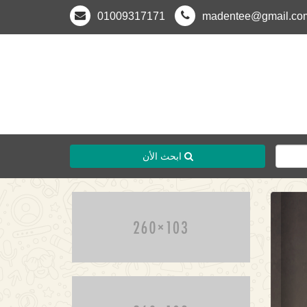
01009317171
madentee@gmail.co
ابحث الأن
Previous