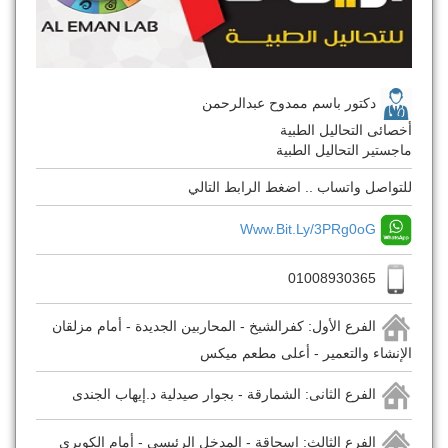
دكتور باسم ممدوح عبدالرحمن
أخصائى التحاليل الطبية
ماجستير التحاليل الطبية
للتواصل واتساب .. اضغط الرابط التالي
Www.bit.ly/3PRg0oG
01008930365
الفرع الأول: كفرالشيخ - المحاربين الجديدة - أمام مزلقان
الإنشاء والتعمير - أعلى مطعم ميكس
الفرع الثانى: الشمارقة - بجوار صيدلية د.إيهاب الجندى
الفرع الثالث: إسحاقة - المدخل الرئيسى - أمام الكوبرى