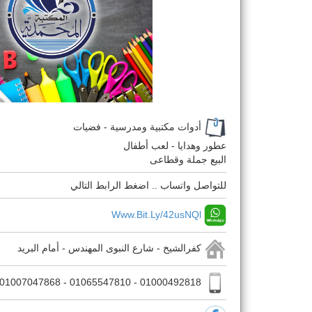
أدوات مكتبية ومدرسية - فضيات
عطور وهدايا - لعب أطفال
البيع جملة وقطاعى
للتواصل واتساب .. اضغط الرابط التالي
Www.bit.ly/42usNQl
كفرالشيخ - شارع النبوى المهندس - أمام البريد
01000492818 - 01065547810 - 01007047868