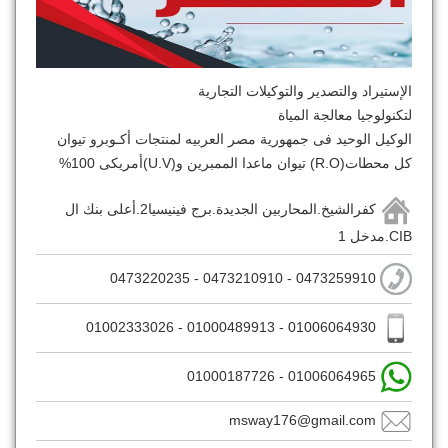
الإستيراد والتصدير والتوكيلات التجارية
لتكنولوجيا معالجة المياة
الوكيل الوحيد فى جمهورية مصر العربيه لمنتجات أكـوبرو تيوان
كل محطات(R.O) تيوان ماعدا الممبرين و(U.V)أمريكى 100%
كفرالشيخ.المحاربين الجديدة.برج فينيسيا2.أعلى بنك ال
CIB.مدخل 1
0473259910 - 0473210910 - 0473220235
01006064930 - 01000489913 - 01002333026
01006064965 - 01000187726
msway176@gmail.com