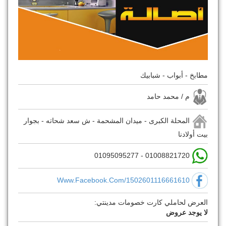
مطابخ - أبواب - شبابيك
م / محمد حامد
المحلة الكبرى - ميدان المشحمة - ش سعد شحاته - بجوار
بيت أولادنا
01008821720 - 01095095277
Www.facebook.com/1502601116661610
العرض لحاملي كارت خصومات مدينتي:
لا يوجد عروض