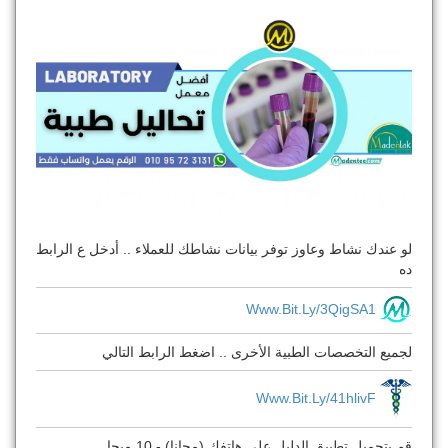
لو عندك نشاط وعاوز توفر بيانات نشاطك للعملاء .. أدخل ع الرابط
ده
Www.bit.ly/3QigSA1
لجميع التخصصات الطبية الأخرى .. اضغط الرابط التالي
Www.bit.ly/41hlivF
قم بتحميل تطبيق الدليل على هاتفك (مجانا) - 10 ميجا