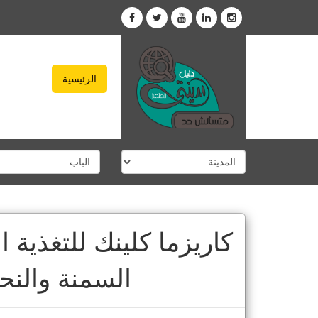
الرئيسية
كاريزما كلينك للتغذية ا
السمنة والنح