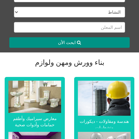
ابحث الأن
بناء وورش ومهن ولوازم
معارض سيراميك وأطقم
هندسة ومقاولات - ديكورات
حمامات وأدوات صحية
وتشطيبات