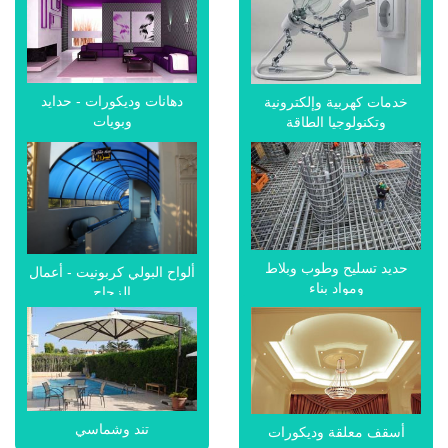
دهانات وديكورات - حدايد
خدمات كهربية وإلكترونية
وبويات
وتكنولوجيا الطاقة
حديد تسليح وطوب وبلاط
ألواح البولي كربونيت - أعمال
ومواد بناء
الزجاج
تند وشماسي
أسقف معلقة وديكورات