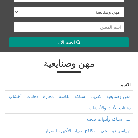
ابحث الأن
مهن وصنايعية
الاسم
مهن وصنايعية – كهرباء – سباكة – نقاشة – محارة – دهانات – أخشاب – نجا
دهانات الأثاث والأخشاب
فنى سباكة وأدوات صحية
م ياسر عبد الحى – مكافح لصيانة الأجهزة المنزلية