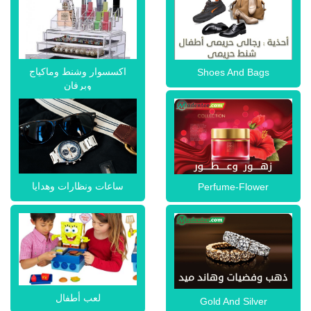
اكسسوار وشنط وماكياج
Shoes And Bags
وبرفان
ساعات ونظارات وهدايا
Perfume-Flower
لعب أطفال
Gold And Silver