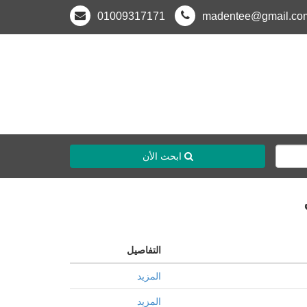
01009317171
madentee@gmail.co
ابحث الأن
التفاصيل
المزيد
المزيد