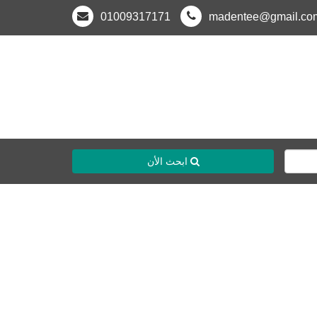
01009317171
madentee@gmail.co
ابحث الأن