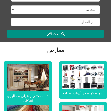
ابحث الأن
معارض
أجهزة كهربية و أدوات منزلية
أثاث مكتبي ومنزلي و جاليرى
أنتيكات