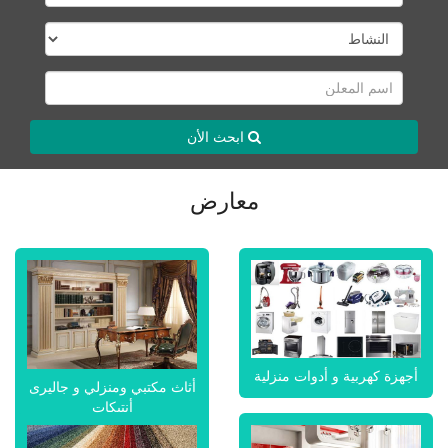
ابحث الأن
معارض
أجهزة كهربية و أدوات منزلية
أثاث مكتبي ومنزلي و جاليرى
أنتيكات