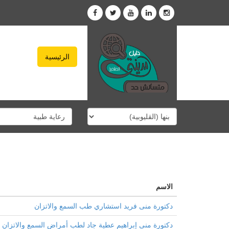
الرئيسية
الاسم
دكتورة منى فريد استشاري طب السمع والاتزان
دكتورة منى إبراهيم عطية جاد لطب أمراض السمع والاتزان