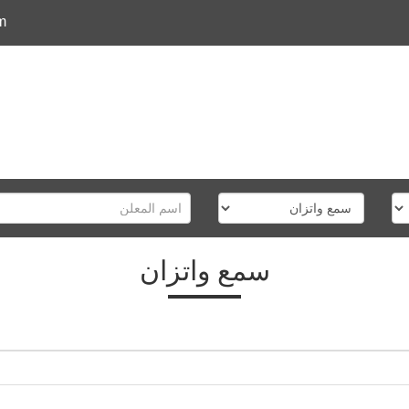
m
سمع واتزان