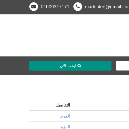
01009317171
madentee@gmail.co
ابحث الأن
التفاصيل
المزيد
المزيد