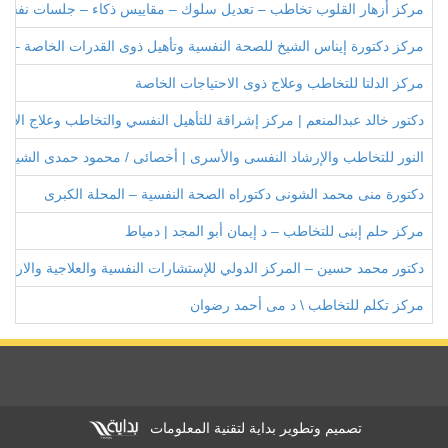
مركز أزهار القلوب تخاطب – تعديل سلوك – مقاييس ذكاء – جلسات نفسية 
مركز دكتورة إيناس الشيخ للصحة النفسية وتأهيل ذوى القدرات الخاصة – ال
مركز الدلتا للتخاطب وعلاج ذوى الاحتياجات الخاصة
دكتور خالد عبدالمنعم | مركز إشراقة للتأهيل النفسي والتخاطب وعلاج الإدم
النور للتخاطب والإرشاد النفسى والأسرى | أخصائى / محمود حمدى الشيخ –
دكتورة منى محمد الشونى دكتوراه الصحة النفسية – المحلة الكبرى
مركز حلم إبنى للتخاطب – د إيمان أبو المجد | دمياط
دكتور محمد حسين – المركز الدولي للإستشارات النفسية والعلاجية والارشاد
مركز تكلم للتخاطب \ د مى أحمد رضوان
تصميم وتطوير بداية لتقنية المعلومات