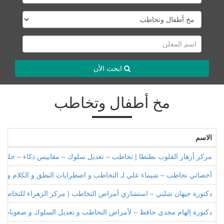
ابحث الأن
مخ أطفال وتخاطب
الاسم
مركز أزهار القلوب بطنطا | تخاطب – تعديل سلوك – مقاييس ذكاء – جلسا
أخصائي تخاطب – شيماء علي لـ التخاطب و اضطرابات النطق و الكلام و تع
دكتورة جيهان شلبي – استشاري أمراض التخاطب | مركز الزهراء للتخاطب
دكتورة إلهام مجدي حافظ – لأمراض التخاطب و تعديل السلوك و صعوبات البل