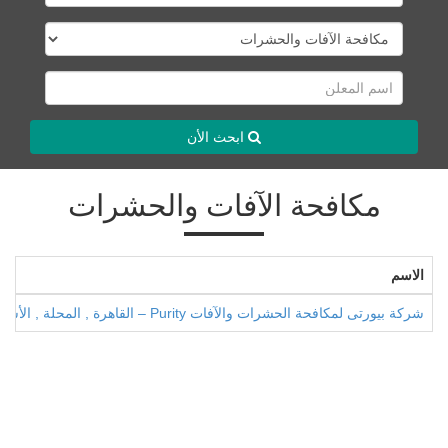
ابحث الأن
مكافحة الآفات والحشرات
الاسم
شركة بيورتى لمكافحة الحشرات والآفات Purity – القاهرة , المحلة , الأسكندرية , شرم الشيخ , الغردقة , العين السخنة , مرسى علم