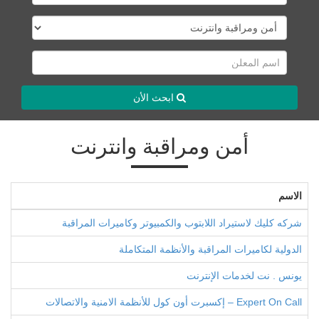
ابحث الأن
أمن ومراقبة وانترنت
الاسم
شركه كليك لاستيراد اللابتوب والكمبيوتر وكاميرات المراقبة
الدولية لكاميرات المراقبة والأنظمة المتكاملة
يونس . نت لخدمات الإنترنت
Expert On Call – إكسبرت أون كول للأنظمة الامنية والاتصالات‏