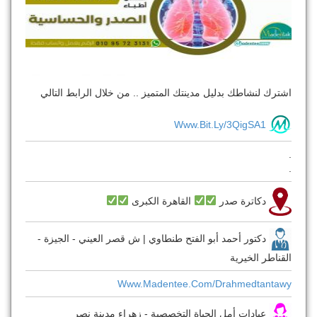
اشترك لنشاطك بدليل مدينتك المتميز .. من خلال الرابط التالي
Www.bit.ly/3QigSA1
.
.
دكاترة صدر
القاهرة الكبرى
دكتور أحمد أبو الفتح طنطاوي | ش قصر العيني - الجيزة -
القناطر الخيرية
Www.madentee.com/drahmedtantawy
عيادات أمل الحياة التخصصية - زهراء مدينة نصر