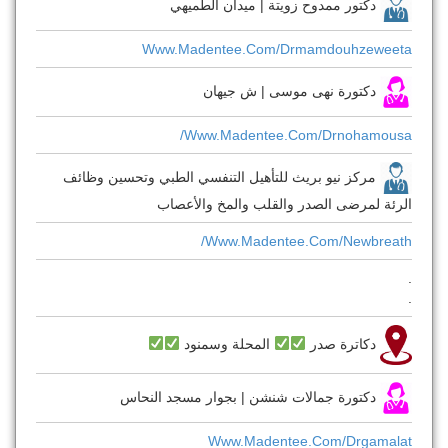
دكتور ممدوح زويتة | ميدان الطميهي
Www.madentee.com/drmamdouhzeweeta
دكتورة نهى موسى | ش جيهان
Www.madentee.com/drnohamousa/
مركز نيو بريث للتأهيل التنفسي الطبي وتحسين وظائف
الرئة لمرضى الصدر والقلب والمخ والأعصاب
Www.madentee.com/newbreath/
.
.
دكاترة صدر
المحلة وسمنود
دكتورة جمالات شنشن | بجوار مسجد النحاس
Www.madentee.com/drgamalat