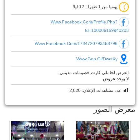
يوميا من 1 ظهرا : 12 ليلا
Www.facebook.com/profile.php?
Id=100006159940203
Www.facebook.com/1734720793458796
Www.goo.gl/DwctXy
العرض لحاملي كارت خصومات مدينتي:
لا يوجد عروض
عدد مشاهدات الإعلان:
2,820
معرض الصور