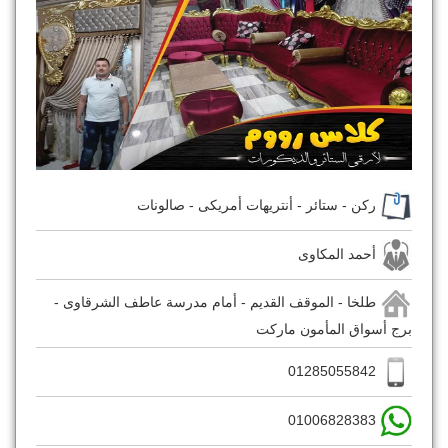
ركن - ستائر - أنتريهات أمريكى - صالونات
أحمد المكاوى
طلخا - الموقف القديم - أمام مدرسة عاطف الشرقاوى -
برج أسواق المأمون ماركت
01285055842
01006828383