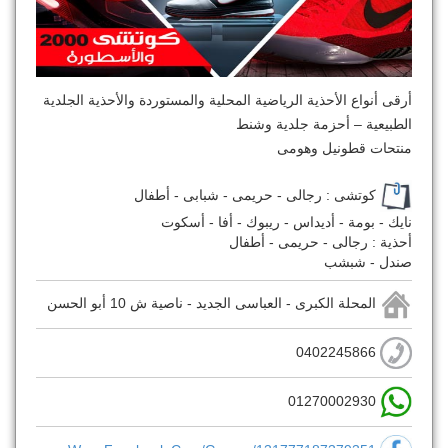
أرقى أنواع الأحذية الرياضية المحلية والمستوردة والأحذية الجلدية
الطبيعية – أحزمة جلدية وشنط
منتحات قطونيل وهومى
كوتشى : رجالى - حريمى - شبابى - أطفال
نايك - بومة - أديداس - ريبوك - أفا - أسكوت
أحذية : رجالى - حريمى - أطفال
صندل - شبشب
المحلة الكبرى - العباسى الجديد - ناصية ش 10 أبو الحسن
0402245866
01270002930