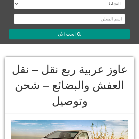
ابحث الأن
عاوز عربية ربع نقل – نقل
العفش والبضائع – شحن
وتوصيل