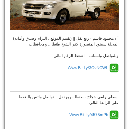
أ / محمود قاسم - ربع نقل || (تقييم الموقع : التزام وصدق وأمانة)
المحلة سمنود المنصورة كفر الشيخ طنطا .. ومحافظات
وللتواصل واتساب .. اضغط الرقم التالي
Www.bit.ly/3OvNCWL
.
.
اسطى رامي حجاج - طنطا - ربع نقل .. تواصل واتس بالضغط
على الرابط التالي
Www.bit.ly/4575mPb
.