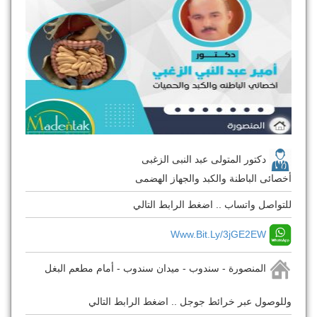
دكتور المتولى عبد النبى الزغبى
أخصائى الباطنة والكبد والجهاز الهضمى
للتواصل واتساب .. اضغط الرابط التالي
Www.bit.ly/3jGE2EW
المنصورة - سندوب - ميدان سندوب - أمام مطعم البغل
وللوصول عبر خرائط جوجل .. اضغط الرابط التالي