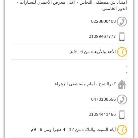
امتداد ش مصطفى النحاس - أعلى معرض الأحمدي للسيارات -
الدور الخامس
0220800403
01099467777
الأحد والأربعاء من 6 : 9 م
.
.
كفرالشيخ - أمام مستشفى الزهراء
0473138556
01094441466
أيام السبت والثلاثاء من 12 : 4 ظهرا ومن 6 : 9م