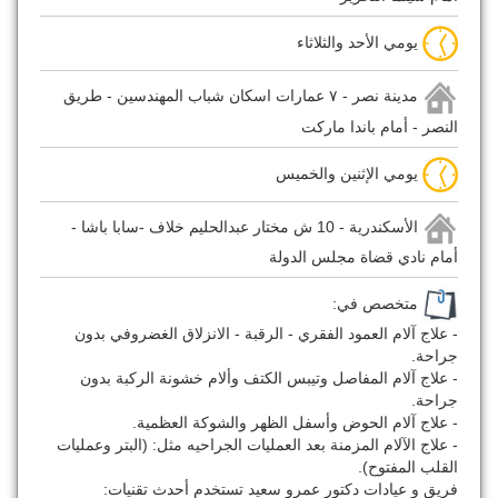
يومي الأحد والثلاثاء
مدينة نصر - ٧ عمارات اسكان شباب المهندسين - طريق
النصر - أمام باندا ماركت
يومي الإثنين والخميس
الأسكندرية - 10 ش مختار عبدالحليم خلاف -سابا باشا -
أمام نادي قضاة مجلس الدولة
متخصص في:
- علاج آلام العمود الفقري - الرقبة - الانزلاق الغضروفي بدون
جراحة.
- علاج آلام المفاصل وتيبس الكتف وألام خشونة الركبة بدون
جراحة.
- علاج آلام الحوض وأسفل الظهر والشوكة العظمية.
- علاج الآلام المزمنة بعد العمليات الجراحيه مثل: (البتر وعمليات
القلب المفتوح).
فريق و عيادات دكتور عمرو سعيد تستخدم أحدث تقنيات: