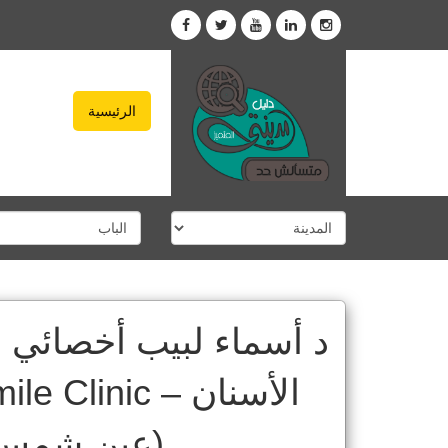
الرئيسية
د أسماء لبيب أخصائي ج
الأسنان – inic
(عين شمس