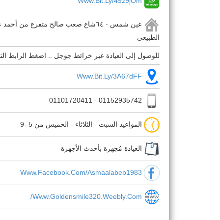
Www.bit.ly/49z9jOm
عين شمس - ٦٤شاع صعب صالح متفرع من أ
الطبيعي
للوصول إلى العيادة عبر خرائط جوجل .. اضغط الرابط الت
Www.bit.ly/3A67dFF
01152935742 - 01101720411
المواعيد السبت - الثلاثاء - الخميس من 5 -9
العيادة مُجهزة بأحدث الأجهزة
Www.facebook.com/asmaalabeb1983
Www.goldensmile320.weebly.com/
.