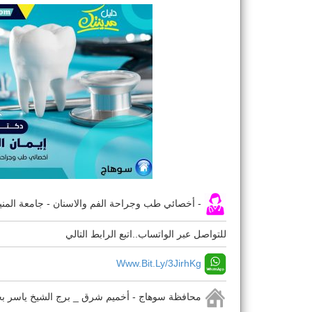
- أخصائي طب وجراحة الفم والاسنان - جامعة المنيا
للتواصل عبر الواتساب..اتبع الرابط التالي
Www.bit.ly/3JirhKg
محافظة سوهاج - أخميم شرق _ برج الشيخ ياسر بجوا