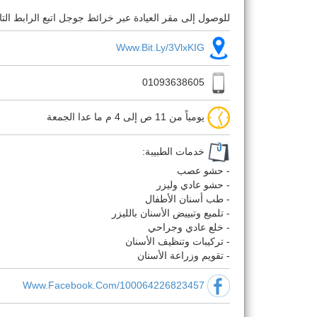
للوصول إلى مقر العيادة عبر خرائط جوجل اتبع الرابط التا
Www.bit.ly/3VlxKIG
01093638605
يومياً من 11 ص إلى 4 م ما عدا الجمعة
خدمات الطبيبة:
- حشو عصب
- حشو عادي وليزر
- طب أسنان الأطفال
- تلميع وتبييض الأسنان بالليزر
- خلع عادي وجراحي
- تركيبات وتنظيف الأسنان
- تقويم وزراعة الأسنان
Www.facebook.com/100064226823457
.