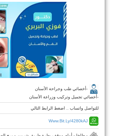
-أخصائي طب وجراحة الأسنان
-أخصائي تجميل وتركيب وزراعة الأسنان
للتواصل واتساب .. اضغط الرابط التالي
Www.bit.ly/4280kAJ
- طلخا - أمام موقف بطرة طريق شربين - برج الصفا ب