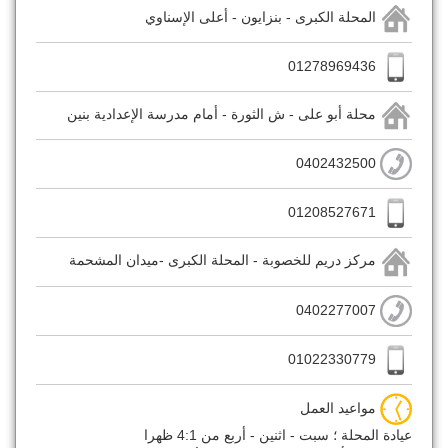
المحلة الكبرى - بنزايون - أعلى الإسناوي
01278969436
محلة أبو على - ش الثورة - أمام مدرسة الإعدادية بنين
0402432500
01208527671
مركز دريم للخصوبة - المحلة الكبرى -ميدان المشحمة
0402277007
01022330779
مواعيد العمل
عيادة المحلة ؛ سبت - اثنين - أربع من 4:1 ظهرا