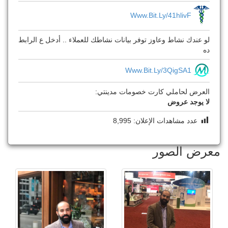
Www.bit.ly/41hlivF
لو عندك نشاط وعاوز توفر بيانات نشاطك للعملاء .. أدخل ع الرابط
ده
Www.bit.ly/3QigSA1
العرض لحاملي كارت خصومات مدينتي:
لا يوجد عروض
عدد مشاهدات الإعلان:
8,995
معرض الصور