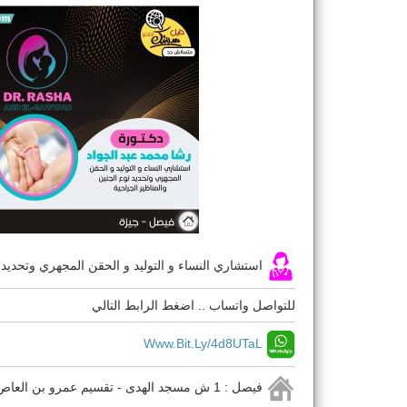
استشاري النساء و التوليد و الحقن المجهري وتحديد ن
للتواصل واتساب .. اضغط الرابط التالي
Www.bit.ly/4d8UTaL
فيصل : 1 ش مسجد الهدى - تقسيم عمرو بن العاص أول فيصل - أمام محلات زمزم