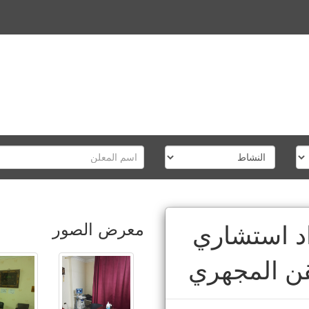
معرض الصور
اد استشاري
حقن المجهري