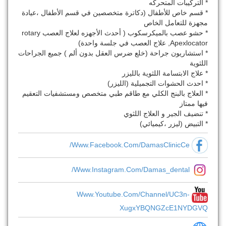
* التركيبات المتحركه
* قسم خاص للأطفال (دكاترة متخصصين في قسم الأطفال ،عيادة
مجهزة للتعامل الخاص
* حشو عصب بالميكرسكوب ( أحدث الأجهزه لعلاج العصب rotary
,Apexlocator علاج العصب في جلسة واحدة)
* استشاريون جراحة (خلع ضرس العقل بدون ألم ) جميع الجراحات
اللثوية
* علاج الابتسامة اللثوية بالليزر
* احدث الحشوات التجميلية (الليزر)
* العلاج بالبنج الكلي مع طاقم طبي متخصص ومستشفيات التعقيم
فيها ممتاز
* تنضيف الجير و العلاج اللثوي
* التبيض (ليزر ،كيميائي)
Www.facebook.com/DamasClinicCe/
Www.instagram.com/damas_dental/
Www.youtube.com/channel/UC3n-
XugxYBQNGZcE1NYDGVQ