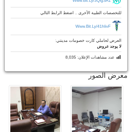
Www.bit.ly/3QigSA1
للتخصصات الطبية الأخرى .. اضغط الرابط التالي
Www.bit.ly/41hlivF
العرض لحاملي كارت خصومات مدينتي:
لا يوجد عروض
عدد مشاهدات الإعلان:
8,035
معرض الصور