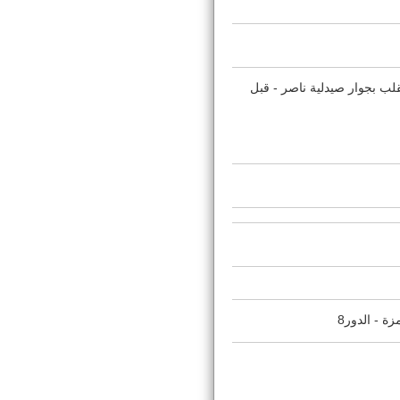
لب بجوار صيدلية ناصر - قبل
 - الدور8