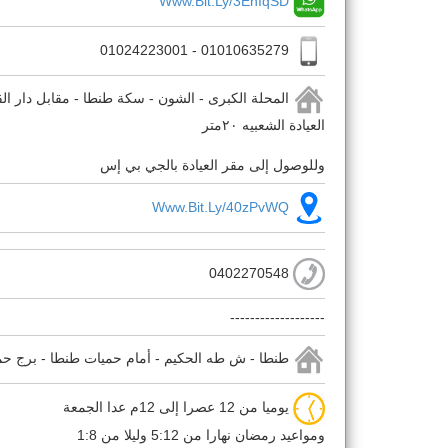
Www.bit.ly/3EhIqSD
01010635279 - 01024223001
المحلة الكبرى - الشون - سكة طنطا - مقابل دار الق
العيادة الشعبيه ٢٠متر
وللوصول إلى مقر العيادة بالجي بي إس
Www.bit.ly/40zPvWQ
0402270548
-------------------
طنطا - ش طه الحكيم - أمام حميات طنطا - برج حمزة
يوميا من 12 عصرا إلى 12م عدا الجمعة
ومواعيد رمضان نهارا من 5:12 وليلا من 1:8