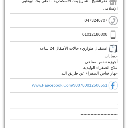
كفرالشيخ - شارع بنك الأسكندرية - أعلى بنك أبوظبى
الإسلامى
0473240707
01012180808
استقبال طواريء حالات الأطفال 24 ساعة
حضانات
أجهزة تنفس صناعي
علاج الصفراء الوليدية
جهاز قياس الصفراء عن طريق اليد
Www.faacebook.com/908780812506551
.
.
--------------------------
.