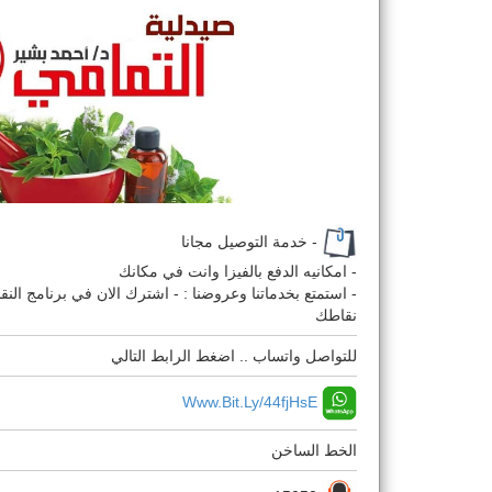
- خدمة التوصيل مجانا
- امكانيه الدفع بالفيزا وانت في مكانك
- استمتع بخدماتنا وعروضنا : - اشترك الان في برنامج ال
نقاطك
للتواصل واتساب .. اضغط الرابط التالي
Www.bit.ly/44fjHsE
الخط الساخن