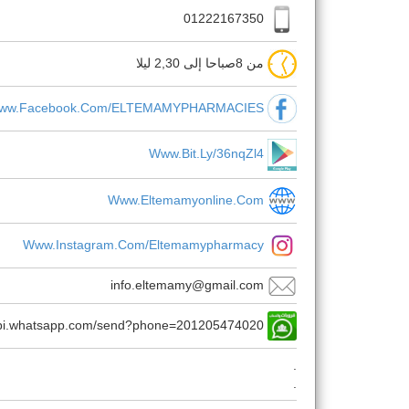
01222167350
من 8صباحا إلى 2,30 ليلا
ww.facebook.com/ELTEMAMYPHARMACIES
Www.bit.ly/36nqZl4
Www.eltemamyonline.com
Www.instagram.com/eltemamypharmacy
info.eltemamy@gmail.com
https://api.whatsapp.com/send?phone=201205474020
.
.