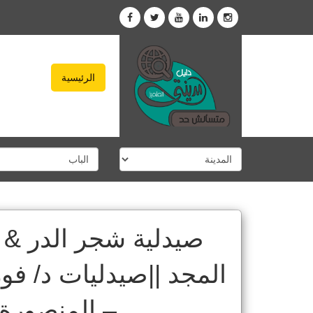
الرئيسية
صيدلية شجر الدر & ص
المجد ||صيدليات د/ فو
– المنصورة |