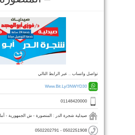
تواصل واتساب .. عبر الرابط التالي
Www.bit.ly/3NWYD30
01148420000
صيدلية شجرة الدر : المنصورة - ش الجمهورية - أما
0502251908 - 0502202791