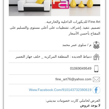
Fine Art للديكورات الداخلية والخارجية..
تصميم..تنفيذ..إشراف..تشطيبات على أعلى مستوى والتسليم على
المفتاح بأحسن الأسعار
م / سلوى عمر محمد
دمياط الجديده : المنطقة المركزيه _ خلف جهاز التعمير
01069049549
fine_art76@yahoo.com
Www.facebook.com/910143732380619
العرض لحاملي كارت خصومات مدينتي:
لا يوجد عروض