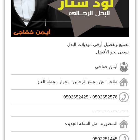
تصنيع وتفصيل أرقى موديلات البدل
نسعى نحو الأفضل
أيمن خفاجى
طلخا - ش مجمع الرحمن - بجوار محطة الغاز
0502652578 - 0502652425
----------------------
المنصورة - ش السكة الجديدة
0502251445