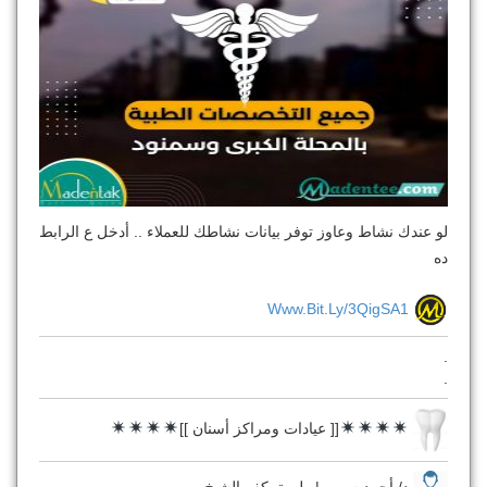
لو عندك نشاط وعاوز توفر بيانات نشاطك للعملاء .. أدخل ع الرابط
ده
Www.bit.ly/3QigSA1
.
.
[[ عيادات ومراكز أسنان ]]
د/ أحمد سمير | طريق كفر الشيخ