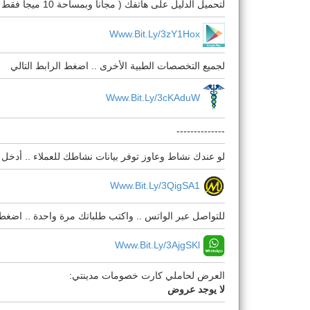
لتحميل الدليل على هاتفك ( مجانا وبمساحة 10 ميجا فقط ) اضغط الرابط التالي
Www.bit.ly/3zY1Hox
لجميع التخصصات الطبية الأخرى .. اضغط الرابط التالي
Www.bit.ly/3cKAduW
--------------
لو عندك نشاط وعاوز توفر بيانات نشاطك للعملاء .. أدخل 
Www.bit.ly/3QigSA1
للتواصل عبر الواتس .. واكتب طلباتك مرة واحدة .. اضغط
Www.bit.ly/3AjgSKl
العرض لحاملي كارت خصومات مدينتي:
لا يوجد عروض