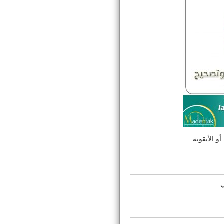
و الأيقونة
ي