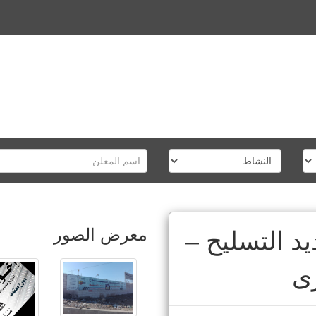
معرض الصور
د التسليح –
رى