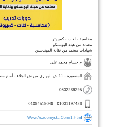
محاسبة - لغات - كمبيوتر
معتمد من هيئة اليونسكو
شهادات معتمد من نقابة المهندسين
م حسام محمد على
المنصورة - 11 ش الهوارى من ش الجلاء - أمام مطعم البغل
0502239295
01001197436 - 01094519049
Www.academysta.com/1.html