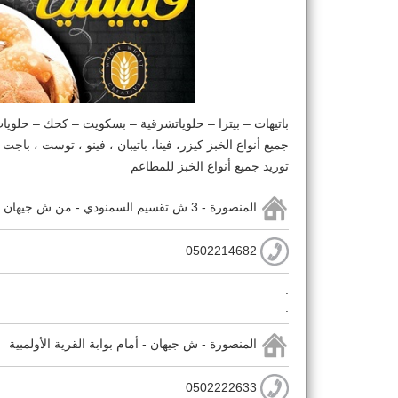
باتيهات – بيتزا – حلوياتشرقية – بسكويت – كحك – حلويات
جميع أنواع الخبز كيزر، فينا، باتيبان ، فينو ، توست ، باجت
توريد جميع أنواع الخبز للمطاعم
المنصورة - 3 ش تقسيم السمنودي - من ش جيهان - أمام الدفاع المدني
0502214682
.
.
المنصورة - ش جيهان - أمام بوابة القرية الأولمبية
0502222633